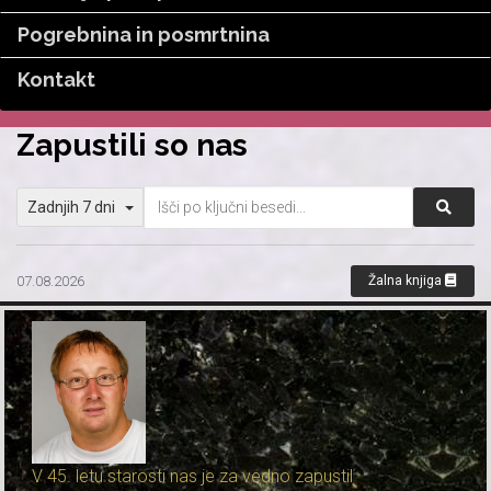
Pogrebnina in posmrtnina
Kontakt
Zapustili so nas
Zadnjih 7 dni
07.08.2026
Žalna knjiga
V 45. letu starosti nas je za vedno zapustil