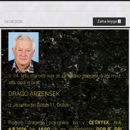
04.08.2026
Žalna knjiga
V 74. letu starosti nas je za vedno zapustil dragi mož,
ata, dedi in brat
DRAGO ARZENŠEK
iz Jezerca pri Dobju 11, Dobje.
Pogreb dragega pokojnika bo v
ČETRTEK
, dne
6.8.2026
ob
16:00
uri na pokopališču
DOBJE PRI