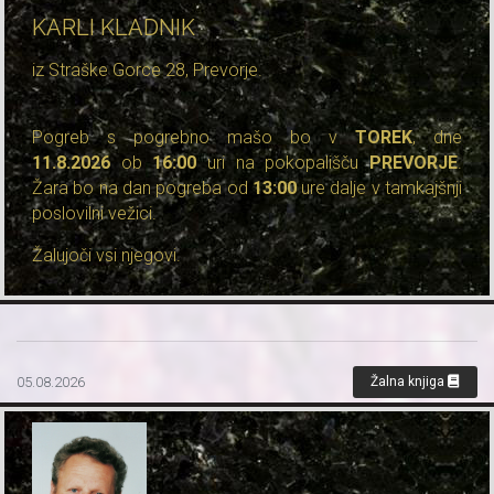
KARLI KLADNIK
iz Straške Gorce 28, Prevorje.
Pogreb s pogrebno mašo bo v
TOREK
, dne
11
.8.2026
ob
16:00
uri na pokopališču
PREVORJE
.
Žara bo na dan pogreba od
13:00
ure dalje v tamkajšnji
poslovilni vežici.
Žalujoči vsi njegovi.
05.08.2026
Žalna knjiga