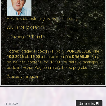
V 79. letu starosti nas je za vedno zapustil
ANTON MARČIČ
iz Razborja 23, Dramlje.
Pogreb dragega pokojnika bo v
PONEDELJEK
, dne
10.8.2026
ob
16:00
uri na pokopališču
DRAMLJE
. Žara
bo na dan pogreba od
13:00
ure dalje v tamkajšnji
poslovilni vežici. Pogrebna maša bo po pogrebu.
Žalujoči vsi njegovi.
04.08.2026
Žalna knjiga