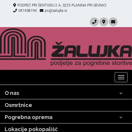
PODPEČ PRI ŠENTVIDU 2 A, 3225 PLANINA PRI SEVNICI
041638194
ps@zalujka.si
Togg
navig
O nas
Osmrtnice
Pogrebna oprema
Lokacije pokopališč