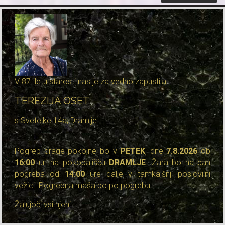
V 87. letu starosti nas je za vedno zapustila
TEREZIJA OSET
s Svetelke 14a, Dramlje.
Pogreb drage pokojne bo v
PETEK
, dne
7.8.2026
ob
16:00
uri na pokopališču
DRAMLJE
. Žara bo na dan
pogreba od
14:00
ure dalje v tamkajšnji poslovilni
vežici. Pogrebna maša bo po pogrebu.
Žalujoči vsi njeni.