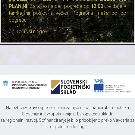
PLANINI
. Žara bo na dan pogreba od
13:00
ure dalje v
tamkajšnji poslovilni vežici. Pogrebna maša bo po
pogrebu.
Žalujoči vsi njegovi.
Naložbo izdelavo spletne strani zalujka.si sofinancirata Republika
Slovenija in Evropska unija iz Evropskega sklada
za regionalni razvoj. Sofinanciranje je bilo pridobljeno preko Vavčerja za
digitalni marketing.